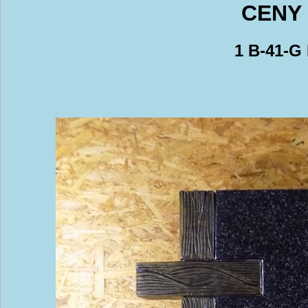
CENY 
1 B-41-G