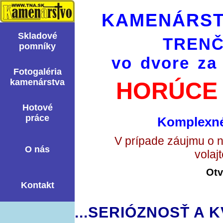
KAMENÁRST
Skladové
TRENČ
pomní­ky
vo dvore za
Fotogaléria
kamenárstva
HORÚCE 
Hotové
práce
Komplexné
V prípade záujmu o 
O nás
volaj
Otv
Kontakt
...SERIÓZNOSŤ A K